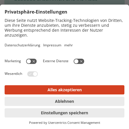
eindringt. Der Starkregen-Baustein
schützt auch dann, wenn Regenwasser
direkt über Lichtschächte, Kellereingänge
oder Terrassen ins Gebäude gelangt –
selbst ohne Überschwemmung des
gesamten Grundstücks. Im DOMCURA-
Baustein „Elementar und Starkregen“ ist
beides enthalten.
Schadensfall: Was tun nach einem
Starkregenereignis?