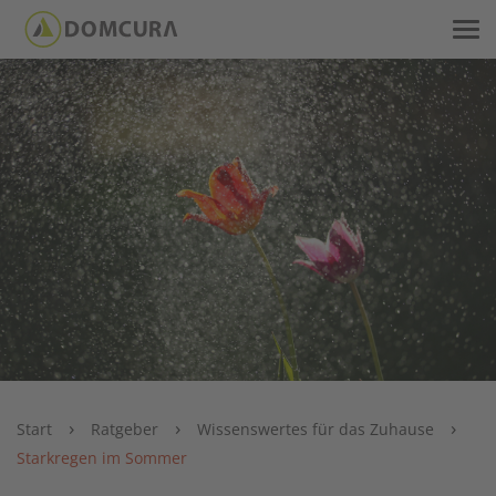
›
›
›
Start
Ratgeber
Wissenswertes für das Zuhause
Starkregen im Sommer