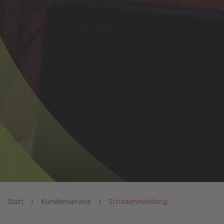
›
›
Start
Kundenservice
Schadenmeldung