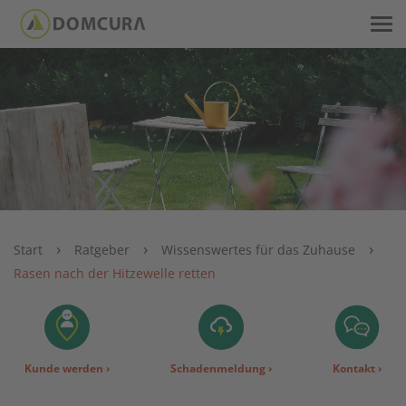
›
›
›
Start
Ratgeber
Wissenswertes für das Zuhause
Rasen nach der Hitzewelle retten
Kunde werden
›
Schadenmeldung
›
Kontakt
›