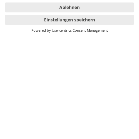
DOMCURA AG
Theodor-Heuss-Ring 49
24113 Kiel
+49 431 54654-0
info@domcura.de
Einfamilienhaus
Mehrfamilienhaus
Hausrat
Auszeichnungen
Vermittlersuche
Schadenmeldung
Unternehmen
Presse