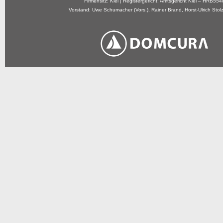
Firmensitz: Kiel | Registergericht: Amtsgericht Kiel – HRB554
Vorstand: Uwe Schumacher (Vors.), Rainer Brand, Horst-Ulrich Sto