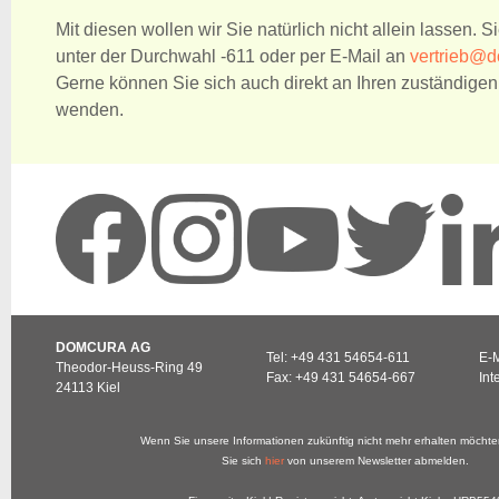
Mit diesen wollen wir Sie natürlich nicht allein lassen. S
unter der Durchwahl -611 oder per E-Mail an
vertrieb@
Gerne können Sie sich auch direkt an Ihren zuständigen
wenden.
DOMCURA AG
Tel: +49 431 54654-611
E-M
Theodor-Heuss-Ring 49
Fax: +49 431 54654-667
Int
24113 Kiel
Wenn Sie unsere Informationen zukünftig nicht mehr erhalten möcht
Sie sich
hier
von unserem Newsletter abmelden.